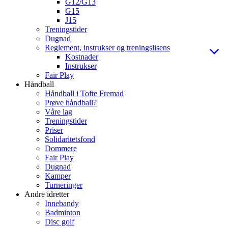
G12/G13
G15
J15
Treningstider
Dugnad
Reglement, instrukser og treningslisens
Kostnader
Instrukser
Fair Play
Håndball
Håndball i Tofte Fremad
Prøve håndball?
Våre lag
Treningstider
Priser
Solidaritetsfond
Dommere
Fair Play
Dugnad
Kamper
Turneringer
Andre idretter
Innebandy
Badminton
Disc golf