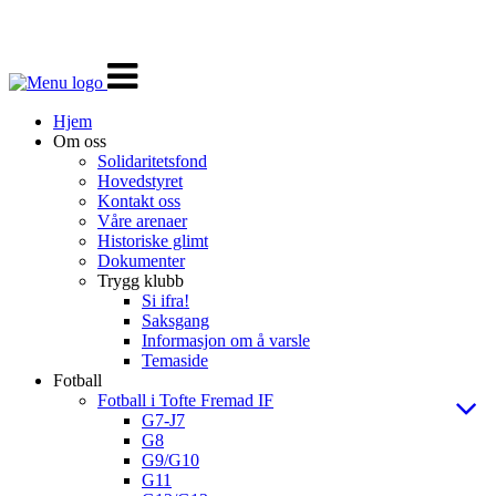
Veksle
navigasjon
Hjem
Om oss
Solidaritetsfond
Hovedstyret
Kontakt oss
Våre arenaer
Historiske glimt
Dokumenter
Trygg klubb
Si ifra!
Saksgang
Informasjon om å varsle
Temaside
Fotball
Fotball i Tofte Fremad IF
G7-J7
G8
G9/G10
G11