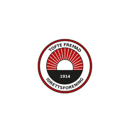
c/o Gry Lysåker
Furustien 5
3480 Filtvet
Orgnr. 893751742