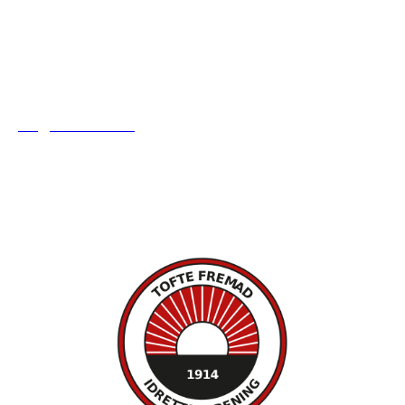
Tofte Fremad IF
post@toftefremad.no
c/o Gry Lysåker
Furustien 5
3480 Filtvet
Orgnr. 893751742