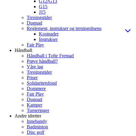
G12/G13
G15
J15
Treningstider
Dugnad
Reglement, instrukser og treningslisens
Kostnader
Instrukser
Fair Play
Håndball
Håndball i Tofte Fremad
Prøve håndball?
Våre lag
Treningstider
Priser
Solidaritetsfond
Dommere
Fair Play
Dugnad
Kamper
Turneringer
Andre idretter
Innebandy
Badminton
Disc golf