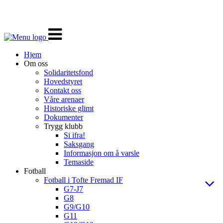
Veksle
navigasjon
Hjem
Om oss
Solidaritetsfond
Hovedstyret
Kontakt oss
Våre arenaer
Historiske glimt
Dokumenter
Trygg klubb
Si ifra!
Saksgang
Informasjon om å varsle
Temaside
Fotball
Fotball i Tofte Fremad IF
G7-J7
G8
G9/G10
G11