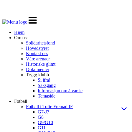
Veksle
navigasjon
Hjem
Om oss
Solidaritetsfond
Hovedstyret
Kontakt oss
Våre arenaer
Historiske glimt
Dokumenter
Trygg klubb
Si ifra!
Saksgang
Informasjon om å varsle
Temaside
Fotball
Fotball i Tofte Fremad IF
G7-J7
G8
G9/G10
G11