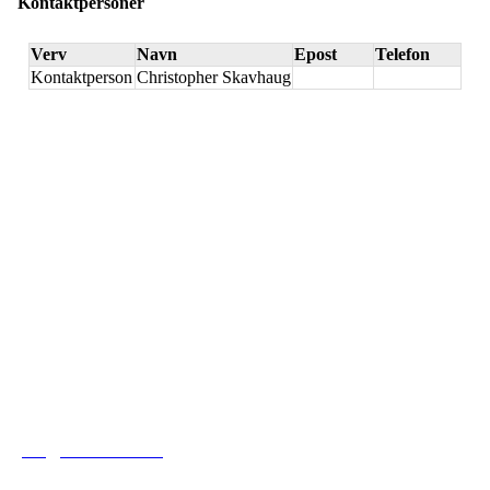
Kontaktpersoner
Verv
Navn
Epost
Telefon
Kontaktperson
Christopher Skavhaug
Tofte Fremad IF
post@toftefremad.no
c/o Gry Lysåker