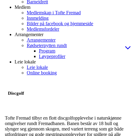
Barneidrett
Medlem
Medlemskap i Tofte Fremad
Innmelding
Bilder på facebook og hjemmeside
Medlemsfordeler
Arrangementer
Arrangementer
Rødseterpytten rundt
Program
Løypeprofiler
Leie lokale
Leie lokale
Online booking
Discgolf
Tofte Fremad tilbyr en flott discgolfopplevelse i naturskjønne
omgivelser rundt Fremadbanen. Banen består av 18 hull og
slynger seg gjennom skogen, med variert terreng som gir både
utfordringer og gode mestringsopplevelser for spillere på alle