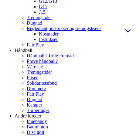
G12/G13
G15
J15
Treningstider
Dugnad
Reglement, instrukser og treningslisens
Kostnader
Instrukser
Fair Play
Håndball
Håndball i Tofte Fremad
Prøve håndball?
Våre lag
Treningstider
Priser
Solidaritetsfond
Dommere
Fair Play
Dugnad
Kamper
Turneringer
Andre idretter
Innebandy
Badminton
Disc golf