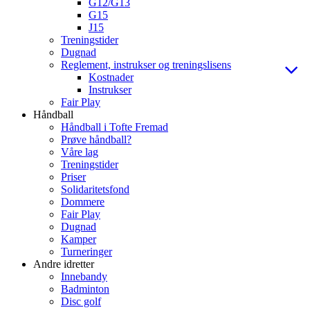
G12/G13
G15
J15
Treningstider
Dugnad
Reglement, instrukser og treningslisens
Kostnader
Instrukser
Fair Play
Håndball
Håndball i Tofte Fremad
Prøve håndball?
Våre lag
Treningstider
Priser
Solidaritetsfond
Dommere
Fair Play
Dugnad
Kamper
Turneringer
Andre idretter
Innebandy
Badminton
Disc golf