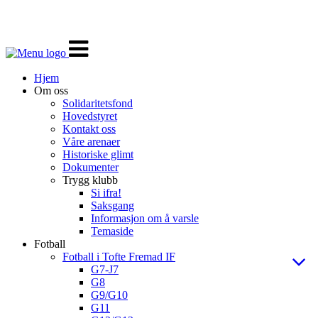
Veksle
navigasjon
Hjem
Om oss
Solidaritetsfond
Hovedstyret
Kontakt oss
Våre arenaer
Historiske glimt
Dokumenter
Trygg klubb
Si ifra!
Saksgang
Informasjon om å varsle
Temaside
Fotball
Fotball i Tofte Fremad IF
G7-J7
G8
G9/G10
G11