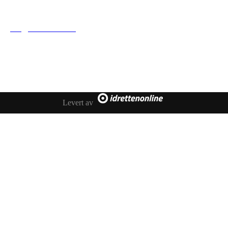
Tofte Fremad IF
post@toftefremad.no
c/o Gry Lysåker
Furustien 5
3480 Filtvet
Orgnr. 893751742
Levert av