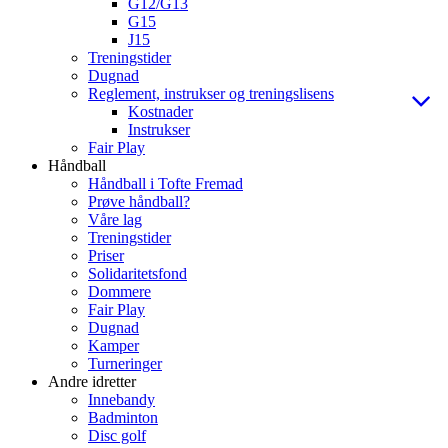
G12/G13
G15
J15
Treningstider
Dugnad
Reglement, instrukser og treningslisens
Kostnader
Instrukser
Fair Play
Håndball
Håndball i Tofte Fremad
Prøve håndball?
Våre lag
Treningstider
Priser
Solidaritetsfond
Dommere
Fair Play
Dugnad
Kamper
Turneringer
Andre idretter
Innebandy
Badminton
Disc golf