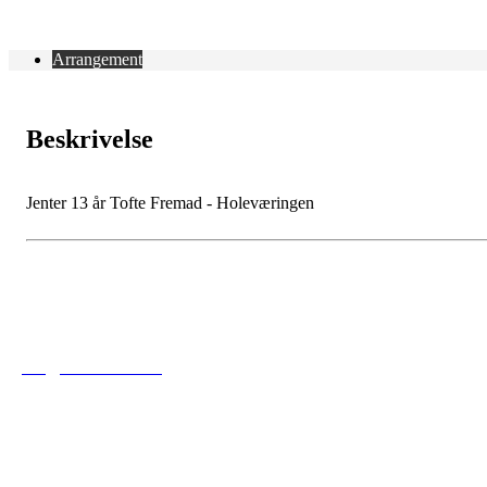
Arrangement
Beskrivelse
Jenter 13 år Tofte Fremad - Holeværingen
Tofte Fremad IF
post@toftefremad.no
c/o Gry Lysåker
Furustien 5
3480 Filtvet
Orgnr. 893751742