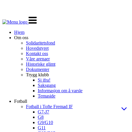
Veksle
navigasjon
Hjem
Om oss
Solidaritetsfond
Hovedstyret
Kontakt oss
Våre arenaer
Historiske glimt
Dokumenter
Trygg klubb
Si ifra!
Saksgang
Informasjon om å varsle
Temaside
Fotball
Fotball i Tofte Fremad IF
G7-J7
G8
G9/G10
G11