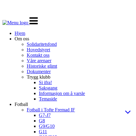
Veksle
navigasjon
Hjem
Om oss
Solidaritetsfond
Hovedstyret
Kontakt oss
Våre arenaer
Historiske glimt
Dokumenter
Trygg klubb
Si ifra!
Saksgang
Informasjon om å varsle
Temaside
Fotball
Fotball i Tofte Fremad IF
G7-J7
G8
G9/G10
G11