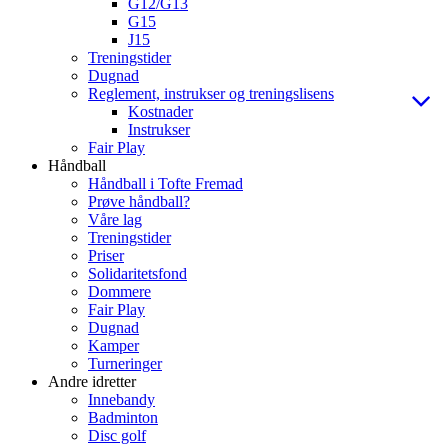
G12/G13
G15
J15
Treningstider
Dugnad
Reglement, instrukser og treningslisens
Kostnader
Instrukser
Fair Play
Håndball
Håndball i Tofte Fremad
Prøve håndball?
Våre lag
Treningstider
Priser
Solidaritetsfond
Dommere
Fair Play
Dugnad
Kamper
Turneringer
Andre idretter
Innebandy
Badminton
Disc golf