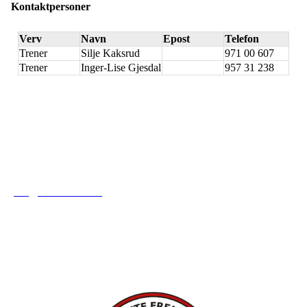
Kontaktpersoner
Verv
Navn
Epost
Telefon
Trener
Silje Kaksrud
971 00 607
Trener
Inger-Lise Gjesdal
957 31 238
Tofte Fremad IF
post@toftefremad.no
c/o Gry Lysåker
Furustien 5
3480 Filtvet
Orgnr. 893751742