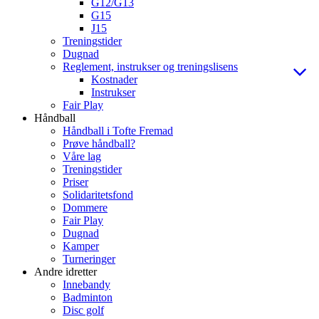
G12/G13
G15
J15
Treningstider
Dugnad
Reglement, instrukser og treningslisens
Kostnader
Instrukser
Fair Play
Håndball
Håndball i Tofte Fremad
Prøve håndball?
Våre lag
Treningstider
Priser
Solidaritetsfond
Dommere
Fair Play
Dugnad
Kamper
Turneringer
Andre idretter
Innebandy
Badminton
Disc golf