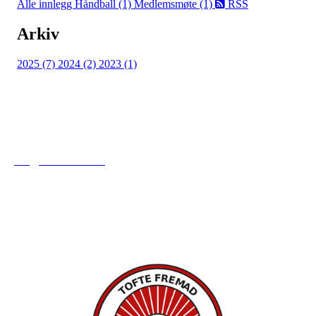
Alle innlegg
Håndball (1)
Medlemsmøte (1)
RSS
Arkiv
2025 (7)
2024 (2)
2023 (1)
Tofte Fremad IF
post@toftefremad.no
c/o Gry Lysåker
Furustien 5
3480 Filtvet
Orgnr. 893751742