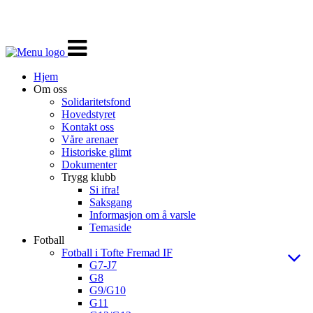
Veksle
navigasjon
Hjem
Om oss
Solidaritetsfond
Hovedstyret
Kontakt oss
Våre arenaer
Historiske glimt
Dokumenter
Trygg klubb
Si ifra!
Saksgang
Informasjon om å varsle
Temaside
Fotball
Fotball i Tofte Fremad IF
G7-J7
G8
G9/G10
G11