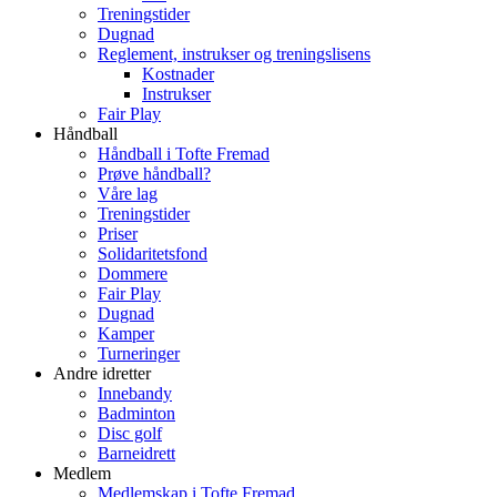
Treningstider
Dugnad
Reglement, instrukser og treningslisens
Kostnader
Instrukser
Fair Play
Håndball
Håndball i Tofte Fremad
Prøve håndball?
Våre lag
Treningstider
Priser
Solidaritetsfond
Dommere
Fair Play
Dugnad
Kamper
Turneringer
Andre idretter
Innebandy
Badminton
Disc golf
Barneidrett
Medlem
Medlemskap i Tofte Fremad