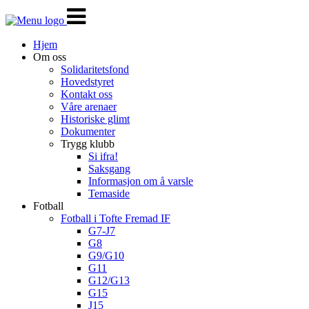
Veksle
navigasjon
Hjem
Om oss
Solidaritetsfond
Hovedstyret
Kontakt oss
Våre arenaer
Historiske glimt
Dokumenter
Trygg klubb
Si ifra!
Saksgang
Informasjon om å varsle
Temaside
Fotball
Fotball i Tofte Fremad IF
G7-J7
G8
G9/G10
G11
G12/G13
G15
J15