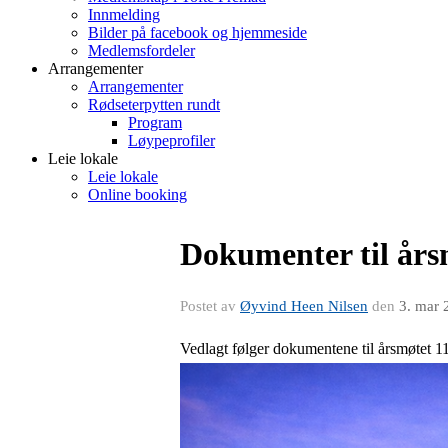
Innmelding
Bilder på facebook og hjemmeside
Medlemsfordeler
Arrangementer
Arrangementer
Rødseterpytten rundt
Program
Løypeprofiler
Leie lokale
Leie lokale
Online booking
Dokumenter til års
Postet av
Øyvind Heen Nilsen
den
3. mar 
Vedlagt følger dokumentene til årsmøtet 1