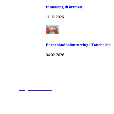
Innkalling til årsmøte
11.02.2026
Barnehåndballturnering i Toftehallen
04.02.2026
Tofte Fremad IF
post@toftefremad.no
c/o Gry Lysåker
Furustien 5
3480 Filtvet