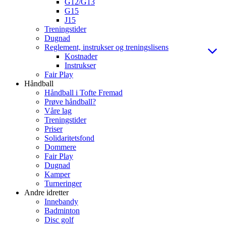
G12/G13
G15
J15
Treningstider
Dugnad
Reglement, instrukser og treningslisens
Kostnader
Instrukser
Fair Play
Håndball
Håndball i Tofte Fremad
Prøve håndball?
Våre lag
Treningstider
Priser
Solidaritetsfond
Dommere
Fair Play
Dugnad
Kamper
Turneringer
Andre idretter
Innebandy
Badminton
Disc golf