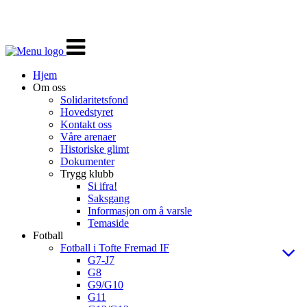
Veksle
navigasjon
Hjem
Om oss
Solidaritetsfond
Hovedstyret
Kontakt oss
Våre arenaer
Historiske glimt
Dokumenter
Trygg klubb
Si ifra!
Saksgang
Informasjon om å varsle
Temaside
Fotball
Fotball i Tofte Fremad IF
G7-J7
G8
G9/G10
G11