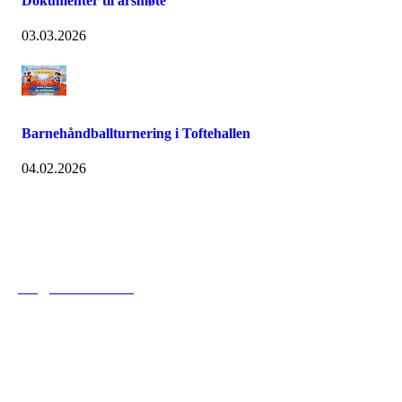
Dokumenter til årsmøte
03.03.2026
Barnehåndballturnering i Toftehallen
04.02.2026
Tofte Fremad IF
post@toftefremad.no
c/o Gry Lysåker
Furustien 5
3480 Filtvet
Orgnr. 893751742