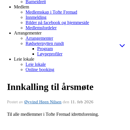
Barneidrett
Medlem
Medlemskap i Tofte Fremad
Innmelding
Bilder på facebook og hjemmeside
Medlemsfordeler
Arrangementer
Arrangementer
Rødseterpytten rundt
Program
Løypeprofiler
Leie lokale
Leie lokale
Online booking
Innkalling til årsmøte
Postet av
Øyvind Heen Nilsen
den
11. feb 2026
Til alle medlemmer i Tofte Fremad idrettsforening.