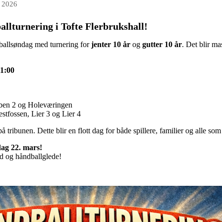
 2026
allturnering i Tofte Flerbrukshall!
dballsøndag med turnering for
jenter 10 år
og
gutter 10 år
. Det blir mas
11:00
bben 2 og Holeværingen
stfossen, Lier 3 og Lier 4
ribunen. Dette blir en flott dag for både spillere, familier og alle som
dag 22. mars!
ånd og håndballglede!