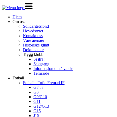
Veksle
navigasjon
Hjem
Om oss
Solidaritetsfond
Hovedstyret
Kontakt oss
Våre arenaer
Historiske glimt
Dokumenter
Trygg klubb
Si ifra!
Saksgang
Informasjon om å varsle
Temaside
Fotball
Fotball i Tofte Fremad IF
G7-J7
G8
G9/G10
G11
G12/G13
G15
J15