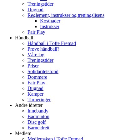
Treningstider
Dugnad
Reglement, instrukser og treningslisens
Kostnader
Instrukser
Fair Play
Håndball
Håndball i Tofte Fremad
Prøve håndball?
Våre lag
Treningstider
Priser
Solidaritetsfond
Dommere
Fair Play
Dugnad
Kamper
Turneringer
Andre idretter
Innebandy
Badminton
Disc golf
Barneidrett
Medlem
Medlemskap i Tofte Fremad