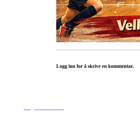
Logg inn for å skrive en kommentar.
Tofte Fremad IF
post@toftefremad.no
c/o Gry Lysåker
Furustien 5
3480 Filtvet