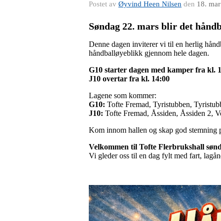
Postet av
Øyvind Heen Nilsen
den
18. mar
Søndag 22. mars blir det håndb
Denne dagen inviterer vi til en herlig hån
håndballøyeblikk gjennom hele dagen.
G10 starter dagen med kamper fra kl. 
J10 overtar fra kl. 14:00
Lagene som kommer:
G10:
Tofte Fremad, Tyristubben, Tyristu
J10:
Tofte Fremad, Åssiden, Åssiden 2, Ve
Kom innom hallen og skap god stemning på t
Velkommen til Tofte Flerbrukshall søn
Vi gleder oss til en dag fylt med fart, lag