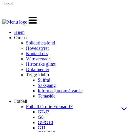
E-post
Veksle
navigasjon
Hjem
Om oss
Solidaritetsfond
Hovedstyret
Kontakt oss
Våre arenaer
Historiske glimt
Dokumenter
Trygg klubb
Si ifra!
Saksgang
Informasjon om å varsle
Temaside
Fotball
Fotball i Tofte Fremad IF
G7-J7
G8
G9/G10
G11