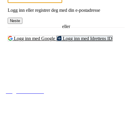
Logg inn eller registrer deg med din e-postadresse
Neste
eller
Logg inn med Google
Logg inn med Idrettens ID
Tofte Fremad IF
post@toftefremad.no
c/o Gry Lysåker
Furustien 5
3480 Filtvet
Orgnr. 893751742