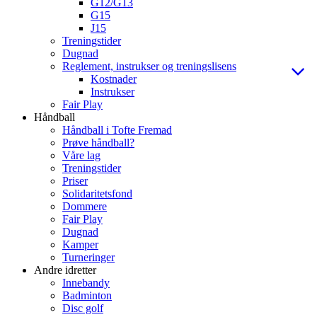
G12/G13
G15
J15
Treningstider
Dugnad
Reglement, instrukser og treningslisens
Kostnader
Instrukser
Fair Play
Håndball
Håndball i Tofte Fremad
Prøve håndball?
Våre lag
Treningstider
Priser
Solidaritetsfond
Dommere
Fair Play
Dugnad
Kamper
Turneringer
Andre idretter
Innebandy
Badminton
Disc golf