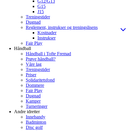
G12/G13
G15
J15
Treningstider
Dugnad
Reglement, instrukser og treningslisens
Kostnader
Instrukser
Fair Play
Håndball
Håndball i Tofte Fremad
Prøve håndball?
Våre lag
Treningstider
Priser
Solidaritetsfond
Dommere
Fair Play
Dugnad
Kamper
Turneringer
Andre idretter
Innebandy
Badminton
Disc golf