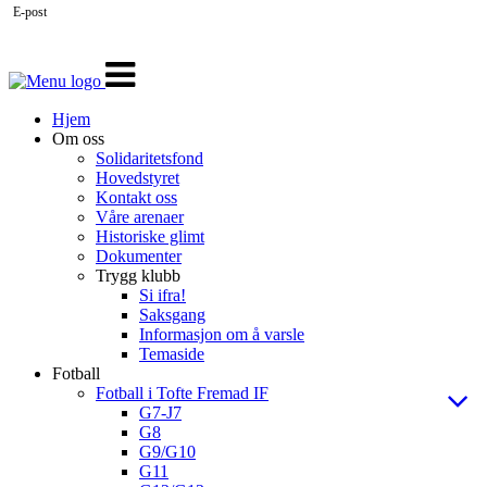
E-post
Veksle
navigasjon
Hjem
Om oss
Solidaritetsfond
Hovedstyret
Kontakt oss
Våre arenaer
Historiske glimt
Dokumenter
Trygg klubb
Si ifra!
Saksgang
Informasjon om å varsle
Temaside
Fotball
Fotball i Tofte Fremad IF
G7-J7
G8
G9/G10
G11