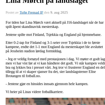
Lina Mørch på landslaget
Postet av
Tofte Fremad IF
den
9. aug 2025
For tiden har Lina Mørch vært aktuell på J16-landslaget når de har
spilt åpent skandinavisk mesterskap.
Jentene spilte mot Finland, Tsjekkia og England på hjemmebane.
Etter 0-2-tap for Finland og 3-1-seier over Tsjekkia i de to første
kampene, endte det 1-1 mot England da mesterskapet ble avsluttet
på Jessheim stadion lørdag formiddag.
- Jeg er veldig fornøyd med prestasjonen i dag. Vi møter et godt lag
men vi har vist før at vi kan håndtere det godt. Vi står kampen veld
bra og lykkes bra i presset vårt. Jeg tror vi frustrerer England en del
tillegg til at vi skaper sjanser fra det, sier landslagstrener Elise
Brotangen til fotball.no.
- Jentene gjør en hinsides innsats gjennom hele kampen.
Vi heier på Linas videre fotballkarriere.