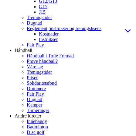
G12/G13
G15
J15
Treningstider
Dugnad
Reglement, instrukser og treningslisens
Kostnader
Instrukser
Fair Play
Håndball
Håndball i Tofte Fremad
Prøve håndball?
Våre lag
Treningstider
Priser
Solidaritetsfond
Dommere
Fair Play
Dugnad
Kamper
Turneringer
Andre idretter
Innebandy
Badminton
Disc golf