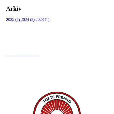
Arkiv
2025 (7)
2024 (2)
2023 (1)
Tofte Fremad IF
post@toftefremad.no
c/o Gry Lysåker
Furustien 5
3480 Filtvet
Orgnr. 893751742