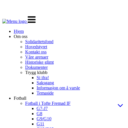
Veksle
navigasjon
Hjem
Om oss
Solidaritetsfond
Hovedstyret
Kontakt oss
Våre arenaer
Historiske glimt
Dokumenter
Trygg klubb
Si ifra!
Saksgang
Informasjon om å varsle
Temaside
Fotball
Fotball i Tofte Fremad IF
G7-J7
G8
G9/G10
G11