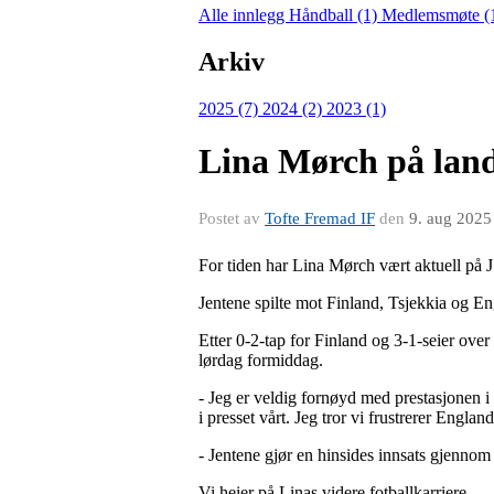
Alle innlegg
Håndball (1)
Medlemsmøte (
Arkiv
2025 (7)
2024 (2)
2023 (1)
Lina Mørch på land
Postet av
Tofte Fremad IF
den
9. aug 2025
For tiden har Lina Mørch vært aktuell på J
Jentene spilte mot Finland, Tsjekkia og 
Etter 0-2-tap for Finland og 3-1-seier ove
lørdag formiddag.
- Jeg er veldig fornøyd med prestasjonen i 
i presset vårt. Jeg tror vi frustrerer England
- Jentene gjør en hinsides innsats gjenno
Vi heier på Linas videre fotballkarriere.