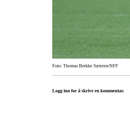
Foto: Thomas Brekke Sæteren/NFF
Logg inn for å skrive en kommentar.
Tofte Fremad IF
post@toftefremad.no