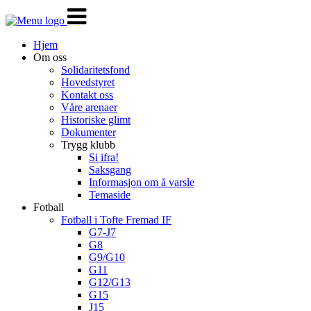
Veksle
navigasjon
Hjem
Om oss
Solidaritetsfond
Hovedstyret
Kontakt oss
Våre arenaer
Historiske glimt
Dokumenter
Trygg klubb
Si ifra!
Saksgang
Informasjon om å varsle
Temaside
Fotball
Fotball i Tofte Fremad IF
G7-J7
G8
G9/G10
G11
G12/G13
G15
J15