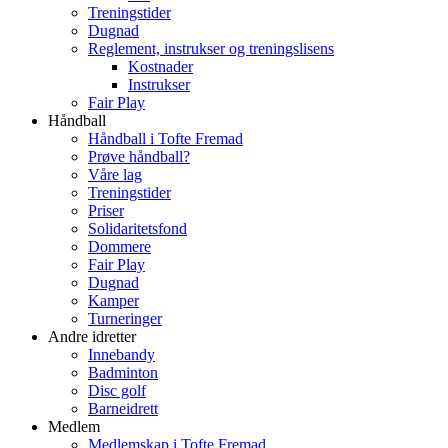
Treningstider
Dugnad
Reglement, instrukser og treningslisens
Kostnader
Instrukser
Fair Play
Håndball
Håndball i Tofte Fremad
Prøve håndball?
Våre lag
Treningstider
Priser
Solidaritetsfond
Dommere
Fair Play
Dugnad
Kamper
Turneringer
Andre idretter
Innebandy
Badminton
Disc golf
Barneidrett
Medlem
Medlemskap i Tofte Fremad