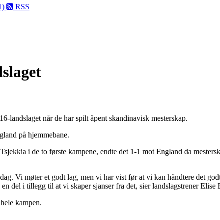
1)
RSS
slaget
16-landslaget når de har spilt åpent skandinavisk mesterskap.
England på hjemmebane.
r Tsjekkia i de to første kampene, endte det 1-1 mot England da mestersk
dag. Vi møter et godt lag, men vi har vist før at vi kan håndtere det go
 en del i tillegg til at vi skaper sjanser fra det, sier landslagstrener Elise
m hele kampen.