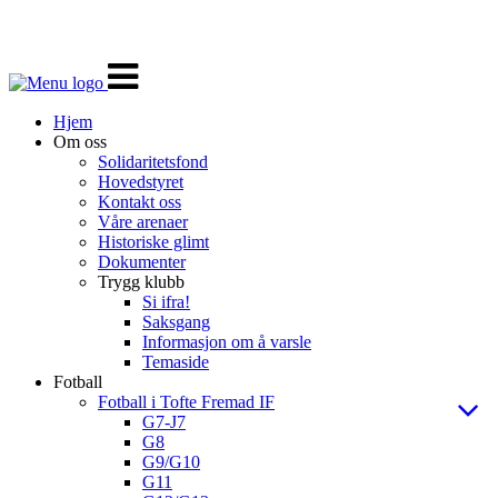
Veksle
navigasjon
Hjem
Om oss
Solidaritetsfond
Hovedstyret
Kontakt oss
Våre arenaer
Historiske glimt
Dokumenter
Trygg klubb
Si ifra!
Saksgang
Informasjon om å varsle
Temaside
Fotball
Fotball i Tofte Fremad IF
G7-J7
G8
G9/G10
G11