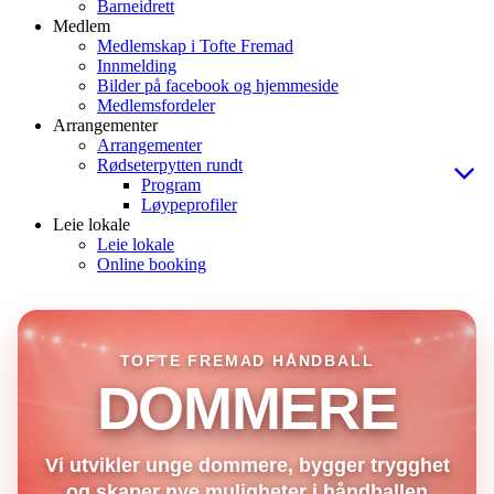
Barneidrett
Medlem
Medlemskap i Tofte Fremad
Innmelding
Bilder på facebook og hjemmeside
Medlemsfordeler
Arrangementer
Arrangementer
Rødseterpytten rundt
Program
Løypeprofiler
Leie lokale
Leie lokale
Online booking
TOFTE FREMAD HÅNDBALL
DOMMERE
Vi utvikler unge dommere, bygger trygghet
og skaper nye muligheter i håndballen