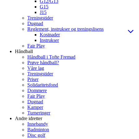
G12/G13
G15
J15
Treningstider
Dugnad
Reglement, instrukser og treningslisens
Kostnader
Instrukser
Fair Play
Håndball
Håndball i Tofte Fremad
Prøve håndball?
Våre lag
Treningstider
Priser
Solidaritetsfond
Dommere
Fair Play
Dugnad
Kamper
Turneringer
Andre idretter
Innebandy
Badminton
Disc golf